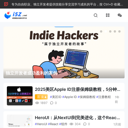
专为自由职业、独立开发者提供技能分享交流学习成长的平台，按 Ctrl+D 收藏我
们
独立开发者成功盈利的案例
2025美区Apple ID注册保姆级教程，5分钟搞
定美区 Apple ID，支付下载付费应用！
#
美区ID
#
Apple ID
#
保姆级教程
#
注册教程
1年
前
1897
0
HeroUI：从NextUI到完美进化，这个React
UI库凭什么圈粉27.7k开发者？
#
HeroUI
#
React
#
组件
304
0
1月前