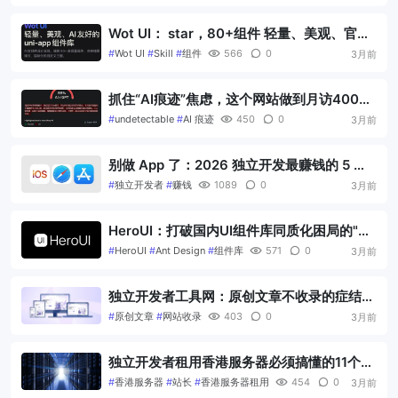
Wot UI： star，80+组件 轻量、美观、官方
skill Agent 超级上手uni-app组件库
#
Wot UI
#
Skill
#
组件
566
0
3月前
抓住“AI痕迹”焦虑，这个网站做到月访400
万：我拆解了 undetectable.ai，并给出独立
#
undetectable
#
AI 痕迹
450
0
3月前
开发复刻路线
别做 App 了：2026 独立开发最赚钱的 5 种
产品形态与上手路线（附 14 天行动清单）
#
独立开发者
#
赚钱
1089
0
3月前
HeroUI：打破国内UI组件库同质化困局的"精
致新选手"
#
HeroUI
#
Ant Design
#
组件库
571
0
3月前
独立开发者工具网：原创文章不收录的症结与
破解之道
#
原创文章
#
网站收录
403
0
3月前
独立开发者租用香港服务器必须搞懂的11个避
坑要点
#
香港服务器
#
站长
#
香港服务器租用
454
0
3月前