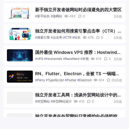
新手独立开发者做网站时必须避免的四大雷区
#
新手站长
#
做网站
493
0
3月前
独立开发者如何用搜索引擎点击率（CTR）反
向验证内容质量？
#
搜索引擎
#
点击率
#
CTR
#
站长
478
0
3月前
国外最佳 Windows VPS 推荐：Hostwinds
vs RackNerd 全面对比评测
#
VPS
#
Hostwinds
#
RackNerd
#
评测
613
0
3月前
RN、Flutter、Electron，全被 TS 一锅端
了！
#
Perry
#
TypeScript
#
Flutter
#
Electron
614
0
3月前
独立开发者工具网：浅谈外贸网站设计中的8
大常见误区
#
外贸网站
#
外贸网站设计
415
0
3月前
独立开发者在外贸网站日常维护中必须把控的
10个细节
#
站长
#
外贸网站
#
网站维护
378
0
3月前