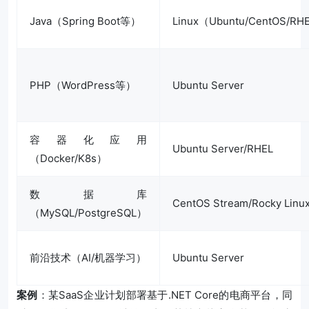
Java（Spring Boot等）
Linux（Ubuntu/CentOS/RH
PHP（WordPress等）
Ubuntu Server
容器化应用
Ubuntu Server/RHEL
（Docker/K8s）
数据库
CentOS Stream/Rocky Linu
（MySQL/PostgreSQL）
前沿技术（AI/机器学习）
Ubuntu Server
案例
：某SaaS企业计划部署基于.NET Core的电商平台，同